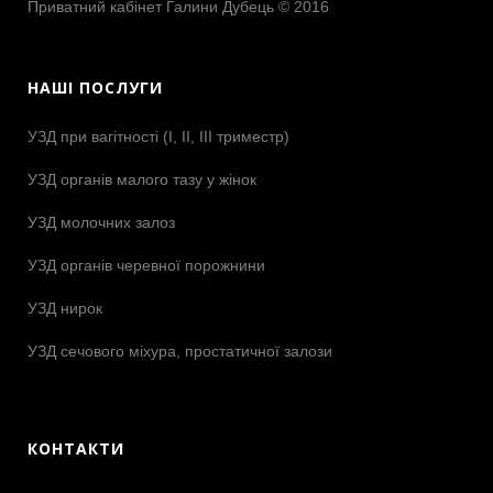
Приватний кабінет Галини Дубець © 2016
НАШІ ПОСЛУГИ
УЗД при вагітності (І, ІІ, ІІІ триместр)
УЗД органів малого тазу у жінок
УЗД молочних залоз
УЗД органів черевної порожнини
УЗД нирок
УЗД сечового міхура, простатичної залози
КОНТАКТИ