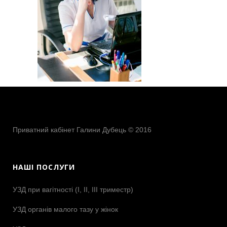
Приватний кабінет Галини Дубець © 2016
НАШІ ПОСЛУГИ
УЗД при вагітності (І, ІІ, ІІІ триместр)
УЗД органів малого тазу у жінок