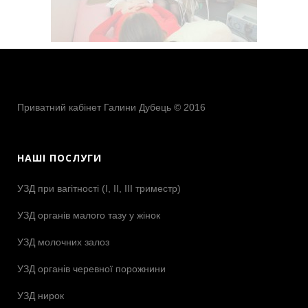
Приватний кабінет Галини Дубець © 2016
НАШІ ПОСЛУГИ
УЗД при вагітності (І, ІІ, ІІІ триместр)
УЗД органів малого тазу у жінок
УЗД молочних залоз
УЗД органів черевної порожнини
УЗД нирок